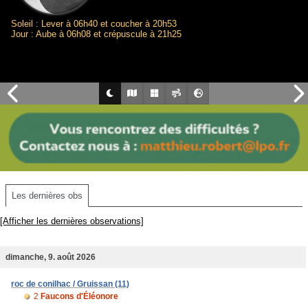
Soleil : Lever à 06h40 et coucher à 20h53
Jour : Aube à 06h08 et crépuscule à 21h25
Les dernières obs
[Afficher les dernières observations]
dimanche, 9. août 2026
roc de conilhac / Gruissan (11)
2
Faucons d'Éléonore