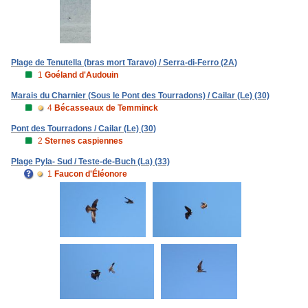
Plage de Tenutella (bras mort Taravo) / Serra-di-Ferro (2A)
1
Goéland d'Audouin
Marais du Charnier (Sous le Pont des Tourradons) / Cailar (Le) (30)
4
Bécasseaux de Temminck
Pont des Tourradons / Cailar (Le) (30)
2
Sternes caspiennes
Plage Pyla- Sud / Teste-de-Buch (La) (33)
1
Faucon d'Éléonore