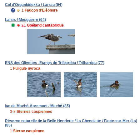
Col d'Organbidexka / Larrau (64)
1
Faucon d'Éléonore
Lanes / Mouguerre (64)
≥1
Goéland cantabrique
ENS des Olivettes -Etangs de Trilbardou / Trilbardou (77)
1
Fuligule nyroca
lac de Maché-Apremont / Maché (85)
3-8
Sternes caspiennes
Réserve naturelle de la Belle Henriette / La Chenolette / Faute-sur-Mer (La)
(85)
1
Sterne caspienne