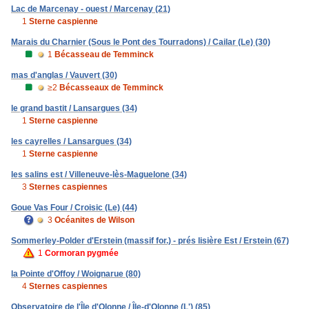
Lac de Marcenay - ouest / Marcenay (21)
1
Sterne caspienne
Marais du Charnier (Sous le Pont des Tourradons) / Cailar (Le) (30)
1
Bécasseau de Temminck
mas d'anglas / Vauvert (30)
≥2
Bécasseaux de Temminck
le grand bastit / Lansargues (34)
1
Sterne caspienne
les cayrelles / Lansargues (34)
1
Sterne caspienne
les salins est / Villeneuve-lès-Maguelone (34)
3
Sternes caspiennes
Goue Vas Four / Croisic (Le) (44)
3
Océanites de Wilson
Sommerley-Polder d'Erstein (massif for.) - prés lisière Est / Erstein (67)
1
Cormoran pygmée
la Pointe d'Offoy / Woignarue (80)
4
Sternes caspiennes
Observatoire de l'Île d'Olonne / Île-d'Olonne (L') (85)