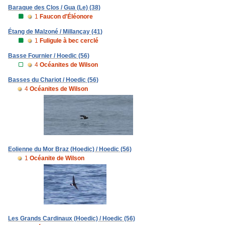
Baraque des Clos / Gua (Le) (38)
1
Faucon d'Éléonore
Étang de Malzoné / Millançay (41)
1
Fuligule à bec cerclé
Basse Fournier / Hoedic (56)
4
Océanites de Wilson
Basses du Chariot / Hoedic (56)
4
Océanites de Wilson
Eolienne du Mor Braz (Hoedic) / Hoedic (56)
1
Océanite de Wilson
Les Grands Cardinaux (Hoedic) / Hoedic (56)