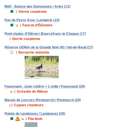
MdV - Baisse des Danseuses / Arles (13)
1
Sterne caspienne
Puy de Peyre Arse / Lavigerie (15)
1
Faucon d'Éléonore
Pont-viaduc d'Oléron / Bourcefranc-le-Chapus (17)
1
Sterne caspienne
Réserve GONm de la Grande Noë (N) / Val-de-Reuil (27)
1
Bernache nonnette
Fouesnant - zone cotière < 1 mille / Fouesnant (29)
1
Océanite de Wilson
Marais de Lescors (Penmarch) / Penmarch (29)
≥2
Cygnes chanteurs
Pointe de Landunvez / Landunvez (29)
1
Fou brun