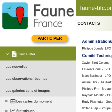
faune-bfc.o
CONTACTS
Administration/a
Philippe Jourde, LPO
Consulter
Comité Techniq
Xavier Birot-Colomb 
Les nouvelles
Laurent Couzi - LPO 
Marc Esslinger - LPO 
Les observations récentes
Amine Flitti - LPO PA
Philippe Frin - Bretag
Les galeries sons et images
Raynald Moratin - O
Les cartes du moment
Rudy Pischiutta - Gro
Vottana Tep - Groupe
Statistiques