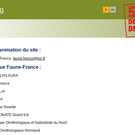
rg
fr
en
nimation du site :
 France,
faune.france@lpo.fr
ue Faune-France :
- LPO AURA
France
Lot
CA
ne Vivante
DONATE Grand Est
upe Ornithologique et Naturaliste du Nord
 Ornithologique Normand