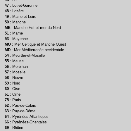
47
: Lot-et-Garonne
48
: Lozère
49
: Maine-et-Loire
50
: Manche
ME
: Manche Est et mer du Nord
51
: Marne
53
: Mayenne
MO
: Mer Celtique et Manche Ouest
MD
: Mer Méditerranée occidentale
54
: Meurthe-et-Moselle
55
: Meuse
56
: Morbihan
57
: Moselle
58
: Nièvre
59
: Nord
60
: Oise
61
: Orne
75
: Paris
62
: Pas-de-Calais
63
: Puy-de-Dôme
64
: Pyrénées-Atlantiques
66
: Pyrénées-Orientales
69
: Rhône