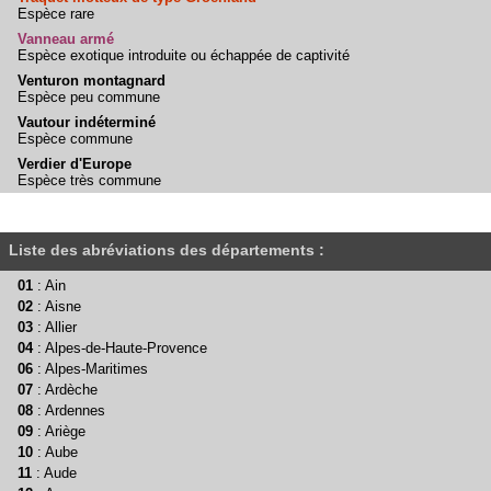
Espèce rare
Vanneau armé
Espèce exotique introduite ou échappée de captivité
Venturon montagnard
Espèce peu commune
Vautour indéterminé
Espèce commune
Verdier d'Europe
Espèce très commune
Liste des abréviations des départements :
01
: Ain
02
: Aisne
03
: Allier
04
: Alpes-de-Haute-Provence
06
: Alpes-Maritimes
07
: Ardèche
08
: Ardennes
09
: Ariège
10
: Aube
11
: Aude