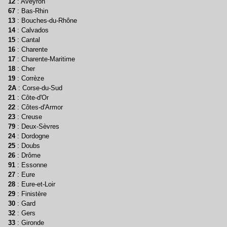
12
: Aveyron
67
: Bas-Rhin
13
: Bouches-du-Rhône
14
: Calvados
15
: Cantal
16
: Charente
17
: Charente-Maritime
18
: Cher
19
: Corrèze
2A
: Corse-du-Sud
21
: Côte-d'Or
22
: Côtes-d'Armor
23
: Creuse
79
: Deux-Sèvres
24
: Dordogne
25
: Doubs
26
: Drôme
91
: Essonne
27
: Eure
28
: Eure-et-Loir
29
: Finistère
30
: Gard
32
: Gers
33
: Gironde