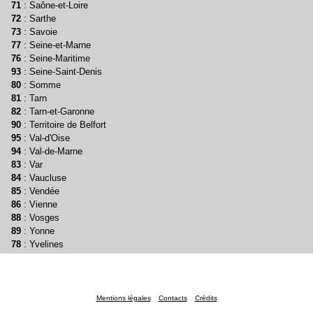
71
: Saône-et-Loire
72
: Sarthe
73
: Savoie
77
: Seine-et-Marne
76
: Seine-Maritime
93
: Seine-Saint-Denis
80
: Somme
81
: Tarn
82
: Tarn-et-Garonne
90
: Territoire de Belfort
95
: Val-d'Oise
94
: Val-de-Marne
83
: Var
84
: Vaucluse
85
: Vendée
86
: Vienne
88
: Vosges
89
: Yonne
78
: Yvelines
Mentions légales
Contacts
Crédits