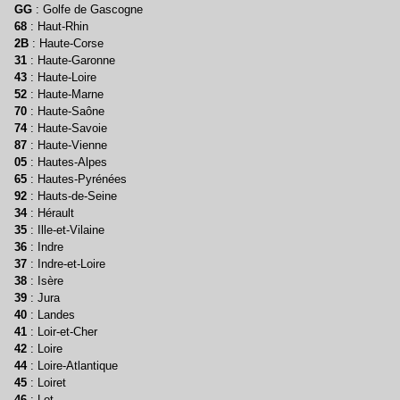
GG
: Golfe de Gascogne
68
: Haut-Rhin
2B
: Haute-Corse
31
: Haute-Garonne
43
: Haute-Loire
52
: Haute-Marne
70
: Haute-Saône
74
: Haute-Savoie
87
: Haute-Vienne
05
: Hautes-Alpes
65
: Hautes-Pyrénées
92
: Hauts-de-Seine
34
: Hérault
35
: Ille-et-Vilaine
36
: Indre
37
: Indre-et-Loire
38
: Isère
39
: Jura
40
: Landes
41
: Loir-et-Cher
42
: Loire
44
: Loire-Atlantique
45
: Loiret
46
: Lot