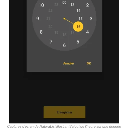
Captures d'écran de NaturaList illustrant l'ajout de l'heure sur une donnée