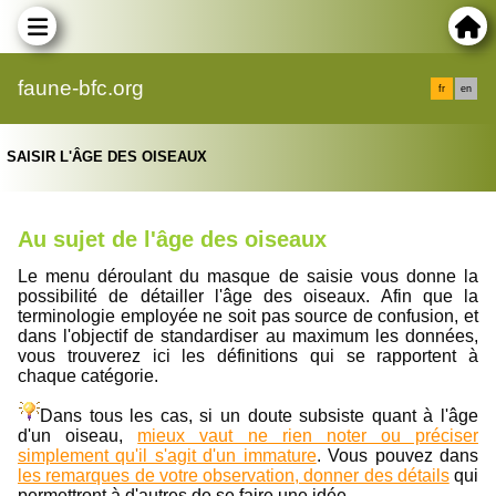
faune-bfc.org
fr
en
SAISIR L'ÂGE DES OISEAUX
Au sujet de l'âge des oiseaux
Le menu déroulant du masque de saisie vous donne la
possibilité de détailler l'âge des oiseaux. Afin que la
terminologie employée ne soit pas source de confusion, et
dans l'objectif de standardiser au maximum les données,
vous trouverez ici les définitions qui se rapportent à
chaque catégorie.
Dans tous les cas, si un doute subsiste quant à l'âge
d'un oiseau,
mieux vaut ne rien noter ou préciser
simplement qu'il s'agit d'un immature
. Vous pouvez dans
les remarques de votre observation, donner des détails
qui
permettront à d'autres de se faire une idée.