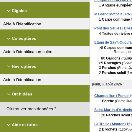
Pesquiers - Bassin F /
1
Anguille europée
Cigales
le Grand Mothais / RN
1
Carpe commune
Aide à l'identification
Pont des Saules / Bres
4
Truites de rivière
Coléoptères
Etang de Saint-Cucufa 
≥8
Carpes commun
Aide à l'identification coléo
Remarque 
~80
Gardons
(Rutilu
≥5
Rotengles
(Scard
Nevroptères
3
Perches
(Perca flu
2
Perches soleil
(Le
Aide à l'identification
jeudi, 6. août 2026
Orchidées
Champeillon / Poncin (
1
Perche
(Perca fluvi
Où trouver mes données ?
Saint-Martin-d'Ardèche
~20
Perches soleil
La Treille / Mouton (16)
Aide et tutos
2
Brochets
(Esox lu