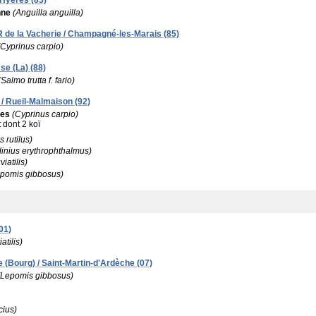
 Hyères (83)
nne
(Anguilla anguilla)
R de la Vacherie / Champagné-les-Marais (85)
(Cyprinus carpio)
se (La) (88)
(Salmo trutta f. fario)
/ Rueil-Malmaison (92)
es
(Cyprinus carpio)
:
dont 2 koï
s rutilus)
inius erythrophthalmus)
viatilis)
pomis gibbosus)
01)
atilis)
 (Bourg) / Saint-Martin-d'Ardèche (07)
(Lepomis gibbosus)
cius)