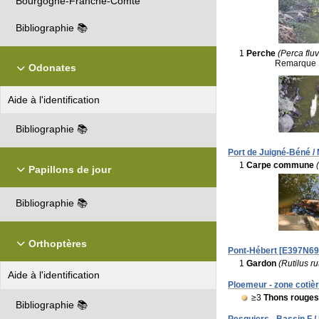
Bourgogne-Franche-Comté
Bibliographie 📚
1
Perche
(Perca fluvi
Remarque 
Odonates
Aide à l'identification
Bibliographie 📚
Port de Juigné-Béné / 
1
Carpe commune
Papillons de jour
Bibliographie 📚
Orthoptères
Pont-Hébert [E397N690
1
Gardon
(Rutilus ru
Aide à l'identification
Ploemeur - zone cotièr
≥3
Thons rouge
Bibliographie 📚