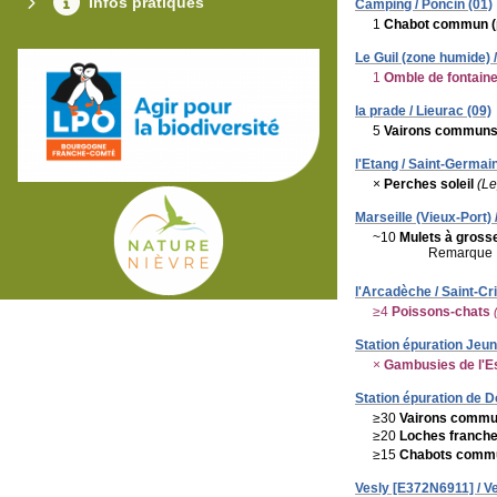
Infos pratiques
Camping / Poncin (01)
1
Chabot commun (p
Le Guil (zone humide) /
1
Omble de fontain
la prade / Lieurac (09)
5
Vairons commun
l'Etang / Saint-Germain
×
Perches soleil
(Le
Marseille (Vieux-Port) 
~10
Mulets à grosse
Remarque 
l'Arcadèche / Saint-Cr
≥4
Poissons-chats
Station épuration Jeun
×
Gambusies de l'E
Station épuration de 
≥30
Vairons comm
≥20
Loches franch
≥15
Chabots commun
Vesly [E372N6911] / Ve