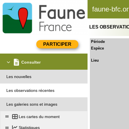
faune-bfc.o
LES OBSERVATI
Période
Espèce
Lieu
Consulter
Les nouvelles
Les observations récentes
Les galeries sons et images
Les cartes du moment
Statistiques