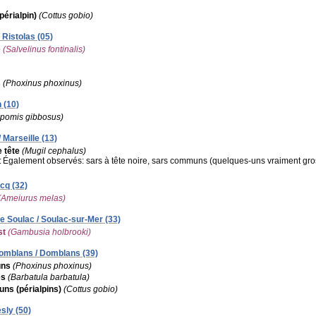
érialpin)
(Cottus gobio)
 Ristolas (05)
e
(Salvelinus fontinalis)
s
(Phoxinus phoxinus)
 (10)
pomis gibbosus)
/ Marseille (13)
 tête
(Mugil cephalus)
:
Également observés: sars à tête noire, sars communs (quelques-uns vraiment gr
icq (32)
(Ameiurus melas)
e Soulac / Soulac-sur-Mer (33)
st
(Gambusia holbrooki)
Domblans / Domblans (39)
uns
(Phoxinus phoxinus)
es
(Barbatula barbatula)
s (périalpins)
(Cottus gobio)
sly (50)