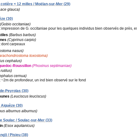
cotière < 12 milles / Moëlan-sur-Mer (29)
nace glauca)
èze (30)
(Gobio occitaniae)
:
impression de G. occitaniae pour les quelques individus bien observés de près, e
tiles
(Barbus barbus)
nes
(Cyprinus carpio)
:
dont carpeaux
ostoma nasus)
arachondrostoma toxostoma)
ius cephalus)
guedoc-Roussillon
(Phoxinus septimaniae)
 rutilus)
phalus cernua)
:
~2m de profondeur, un ind bien observé sur le fond
n-de-Peyrolas (30)
munes
(Leuciscus leuciscus)
/ Aiguèze (30)
nus alburnus alburnus)
e Soulac / Soulac-sur-Mer (33)
in
(Esox aquitanicus)
ng)) / Pisieu (38)