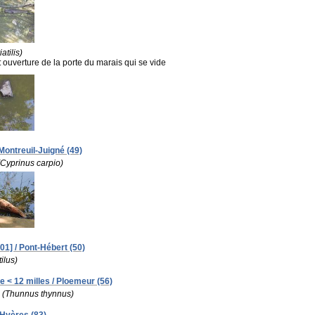
atilis)
:
ouverture de la porte du marais qui se vide
Montreuil-Juigné (49)
(Cyprinus carpio)
1] / Pont-Hébert (50)
tilus)
e < 12 milles / Ploemeur (56)
s
(Thunnus thynnus)