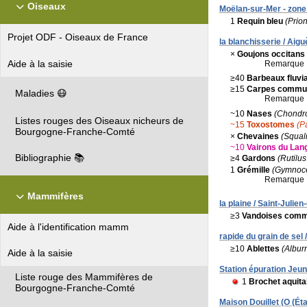
Oiseaux
Moëlan-sur-Mer - zone 
1
Requin bleu
(Prio
Projet ODF - Oiseaux de France
la blanchisserie / Aigu
×
Goujons occitans
Aide à la saisie
Remarque 
≥40
Barbeaux fluvia
≥15
Carpes commu
Maladies 😷
Remarque 
~10
Nases
(Chondr
Listes rouges des Oiseaux nicheurs de
~15
Toxostomes
(P
Bourgogne-Franche-Comté
×
Chevaines
(Squal
~10
Vairons du Lan
Bibliographie 📚
≥4
Gardons
(Rutilus
1
Grémille
(Gymnoce
Remarque 
Mammifères
la plaine / Saint-Julie
≥3
Vandoises com
Aide à l'identification mamm
rapide du grain de sel 
≥10
Ablettes
(Albur
Aide à la saisie
Station épuration Jeun
Liste rouge des Mammifères de
1
Brochet aquita
Bourgogne-Franche-Comté
Maison Douillet (O (Éta