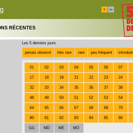
rg
fr
en
ONS RÉCENTES
Les 5 derniers jours
jamais observé
très rare
rare
peu fréquent
introdui
01
02
03
04
05
06
07
17
18
19
21
22
23
24
32
33
34
35
36
37
38
48
49
50
51
52
53
54
64
65
66
67
68
69
70
80
81
82
83
84
85
86
GG
MD
ME
MO