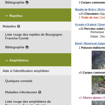
Bibliographie 📚
3
Carpes commune
Moulin de Bréry / Brér
≥20
Chevaines
(Squ
Reptiles
1
Truite de mer
(Salm
écoute-s'il-pleut / Gou
Maladies 😷
≥30
Perches soleil
Remarque 
Liste rouge des reptiles de Bourgogne-
Détail : 20
Franche-Comté
Béné / Montreuil-Juign
Bibliographie 📚
1
Poisson indéterm
Amphibiens
Aide à l'identification amphibien
≥5
Carpes commun
Quelques conseils
Maladies infectieuses 😷
≥2
Silures glanes
(S
Liste rouge des amphibiens de