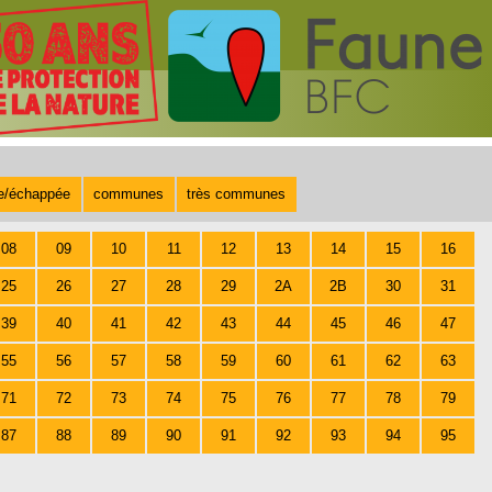
te/échappée
communes
très communes
08
09
10
11
12
13
14
15
16
25
26
27
28
29
2A
2B
30
31
39
40
41
42
43
44
45
46
47
55
56
57
58
59
60
61
62
63
71
72
73
74
75
76
77
78
79
87
88
89
90
91
92
93
94
95