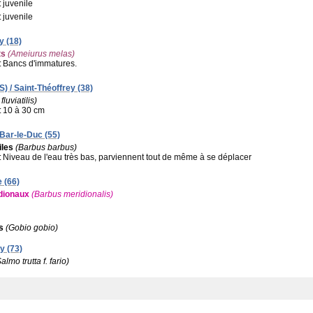
:
juvenile
:
juvenile
y (18)
ts
(Ameiurus melas)
:
Bancs d'immatures.
) / Saint-Théoffrey (38)
fluviatilis)
:
10 à 30 cm
 Bar-le-Duc (55)
iles
(Barbus barbus)
:
Niveau de l'eau très bas, parviennent tout de même à se déplacer
e (66)
dionaux
(Barbus meridionalis)
s
(Gobio gobio)
y (73)
almo trutta f. fario)