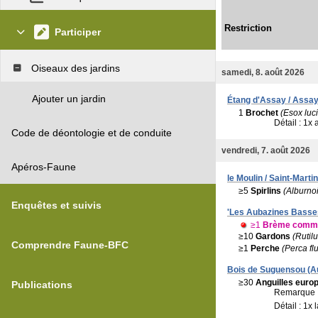
Restriction
Participer
Oiseaux des jardins
samedi, 8. août 2026
Ajouter un jardin
Étang d'Assay / Assay
1
Brochet
(Esox luc
Détail : 1x 
Code de déontologie et de conduite
vendredi, 7. août 2026
Apéros-Faune
le Moulin / Saint-Marti
≥5
Spirlins
(Alburno
Enquêtes et suivis
'Les Aubazines Basses
≥1
Brème commun
≥10
Gardons
(Rutilu
Comprendre Faune-BFC
≥1
Perche
(Perca flu
Bois de Suguensou (Au
≥30
Anguilles euro
Publications
Remarque 
Détail : 1x 