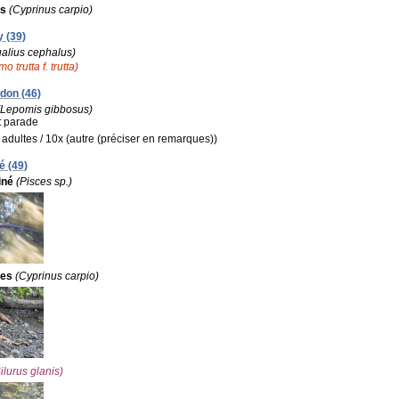
s
(Cyprinus carpio)
y (39)
alius cephalus)
o trutta f. trutta)
rdon (46)
(Lepomis gibbosus)
:
parade
x adultes / 10x (autre (préciser en remarques))
é (49)
iné
(Pisces sp.)
es
(Cyprinus carpio)
ilurus glanis)