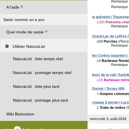
Remarque 
A l'aide ?
Remarque 
le guénetin / Thauvena
Saisir comme un.e pro
≥300
Poissons-cha
Remarque 
Quel mode de saisie ?
Grand Lac de Laffrey (S
≥50
Perches
(Perca 
Remarque 
Utiliser NaturaList
les Corées (quartier) /
NaturaList : liste temps réel
≥3
Barbeaux fluviat
Remarque 
NaturaList : pointage temps réel
bosc de la vall / Sorèd
≥15
Barbeaux méri
NaturaList : liste plus tard
Dortoir / Ternay (69)
×
Goujons commun
NaturaList : pointage plus tard
conque à bornie / Luce
1
Truite de rivière
(S
Wiki Biolovision
mercredi, 5. août 2026