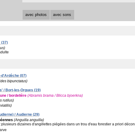
avec photos
avec sons
 (37)
ius)
adulte
n-d'Ardèche (07)
ides bipunctatus)
' / Bort-les-Orgues (19)
e / bordelière
(Abramis brama / Blicca bjoerkna)
s rutilus)
viatilis)
dierne) / Audierne (29)
péennes
(Anguilla anguilla)
:
plusieurs dizaines d'angillettes piégées dans un trou d'eau forestier a priori déco
larve