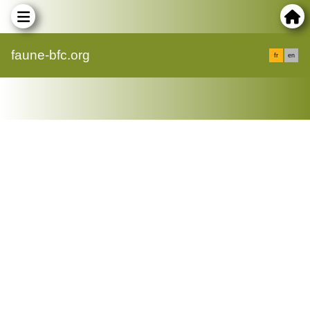
faune-bfc.org
fr
en